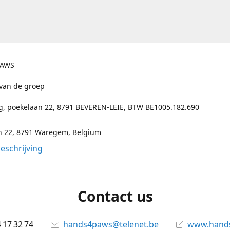
PAWS
 van de groep
ng, poekelaan 22, 8791 BEVEREN-LEIE, BTW BE1005.182.690
n 22, 8791 Waregem, Belgium
eschrijving
Contact us
 17 32 74
hands4paws@telenet.be
www.hand