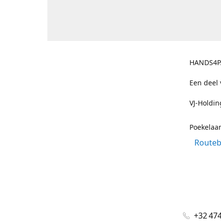
HANDS4
Een deel
VJ-Holdi
Poekelaa
Routeb
+32 474